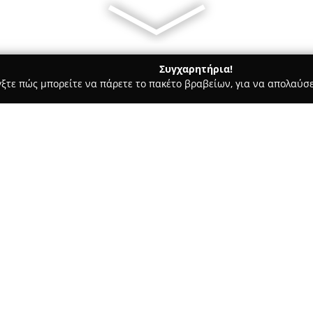
Συγχαρητήρια!
γξτε πώς μπορείτε να πάρετε το πακέτο βραβείων, για να απολαύσε
 Φωτογραφίας - Σκυδρα
Studio Spiridis art Photography
Σχετικά με την εταιρεία:
Η εταιρεία
Studio Spiridis art
στον τομέα της φωτογραφίας γ
επαγγελματισμό που χαρακτηρί
ιδιαίτερη έμφαση στην καλλιτ
Δείτε περισσότερα >>
ξεχωριστό τρόπο σημαντικές σ
συναισθηματική διάσταση κάθ