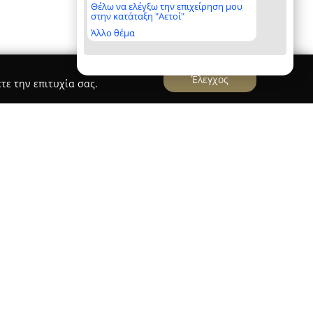
Θέλω να ελέγξω την επιχείρηση μου
στην κατάταξη "Αετοί"
Άλλο θέμα
Έλεγχος
τε την επιτυχία σας.
 Photography
εδρεύει στη Σκύδρα και ξεχωρίζει
ια την ποιότητα, την υψηλή αισθητική και τον
ζουν το έργο της. Με μακροχρόνια εμπειρία και
εχνική προσέγγιση, η ομάδα αποτυπώνει με
τιγμές της ζωής, δίνοντας βαρύτητα στη
ε φωτογραφίας.