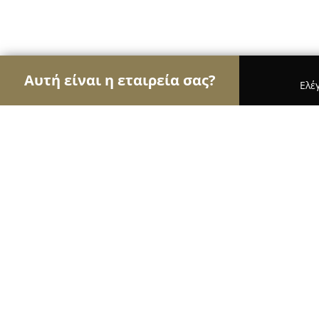
Αυτή είναι η εταιρεία σας?
Ελέ
Αετοί της φωτογραφίας
Φωτογραφεία, Στούντιο
Studio Spiridis art Photography
9.6
(179)