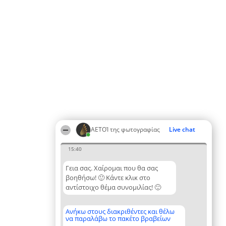
ΑΕΤΟΊ της φωτογραφίας
Live chat
15:40
Γεια σας. Χαίρομαι που θα σας
βοηθήσω! 🙂 Κάντε κλικ στο
αντίστοιχο θέμα συνομιλίας! 🙂
Ανήκω στους διακριθέντες και θέλω
να παραλάβω το πακέτο βραβείων