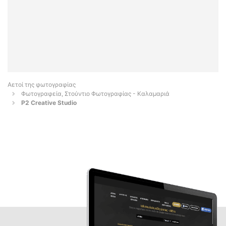
Αετοί της φωτογραφίας
Φωτογραφεία, Στούντιο Φωτογραφίας - Καλαμαριά
P2 Creative Studio