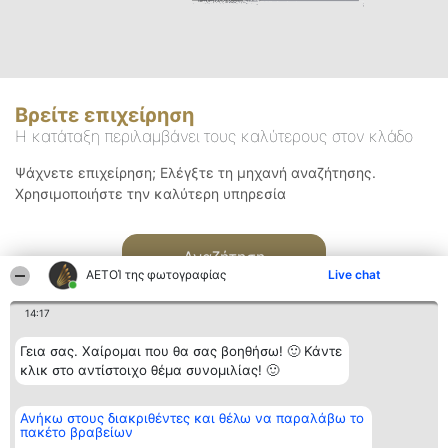
Βρείτε επιχείρηση
Η κατάταξη περιλαμβάνει τους καλύτερους στον κλάδο
Ψάχνετε επιχείρηση; Ελέγξτε τη μηχανή αναζήτησης.
Χρησιμοποιήστε την καλύτερη υπηρεσία
Αναζήτηση
ΑΕΤΟΊ της φωτογραφίας
Live chat
14:17
Γεια σας. Χαίρομαι που θα σας βοηθήσω! 🙂 Κάντε
κλικ στο αντίστοιχο θέμα συνομιλίας! 🙂
Διοργανωτής της
Κατάταξη
Επικοινωνία
Ανήκω στους διακριθέντες και θέλω να παραλάβω το
κατάταξης
Διακριθέντες
Επικοινωνία
πακέτο βραβείων
BEAUTIFUL COMPANY
Λίστα όλων
Μονοπρόσωπη ΙΚΕ