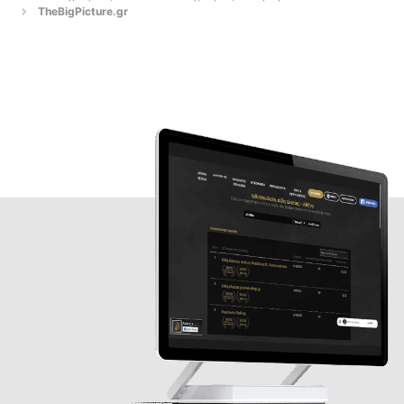
TheBigPicture.gr