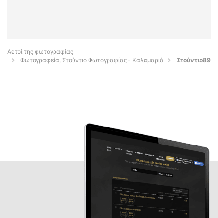
Αετοί της φωτογραφίας
Φωτογραφεία, Στούντιο Φωτογραφίας - Καλαμαριά
Στούντιο89