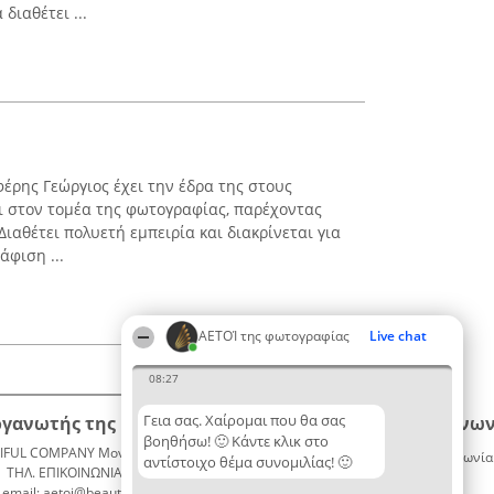
διαθέτει ...
ρης Γεώργιος έχει την έδρα της στους
ι στον τομέα της φωτογραφίας, παρέχοντας
ιαθέτει πολυετή εμπειρία και διακρίνεται για
φιση ...
ΑΕΤΟΊ της φωτογραφίας
Live chat
08:27
Γεια σας. Χαίρομαι που θα σας
ργανωτής της κατάταξης
Κατάταξη
Επικοινων
βοηθήσω! 🙂 Κάντε κλικ στο
IFUL COMPANY Μονοπρόσωπη ΙΚΕ
Διακριθέντες
Επικοινωνία
αντίστοιχο θέμα συνομιλίας! 🙂
ΤΗΛ. ΕΠΙΚΟΙΝΩΝΙΑΣ: 2104128019
Λίστα
email: aetoi@beautifulcompany.co
όλων των