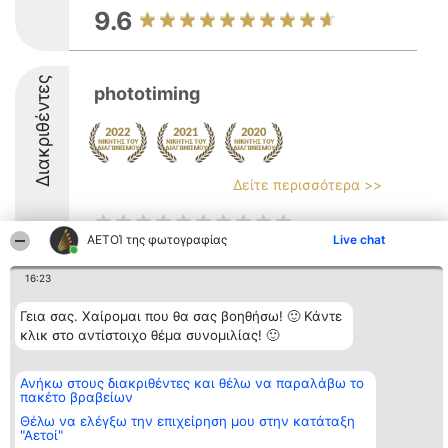
9.6
Διακριθέντες
phototiming
Δείτε περισσότερα >>
ΑΕΤΟΊ της φωτογραφίας
Live chat
16:23
Διοργανωτής της
Κατάταξη
Επικοινωνία
κατάταξης
Διακριθέντες
Επικοινωνία
Γεια σας. Χαίρομαι που θα σας βοηθήσω! 🙂 Κάντε
BEAUTIFUL COMPANY
Λίστα όλων
κλικ στο αντίστοιχο θέμα συνομιλίας! 🙂
Μονοπρόσωπη ΙΚΕ
των
ΤΗΛ. ΕΠΙΚΟΙΝΩΝΙΑΣ:
διακριθέντων
2104128019
Μεθοδολογία
Ανήκω στους διακριθέντες και θέλω να παραλάβω το
email:
Όροι &
πακέτο βραβείων
aetoi@beautifulcompany.co
προϋποθέσεις
ΠΟΛΙΤΙΚΗ
Θέλω να ελέγξω την επιχείρηση μου στην κατάταξη
ΑΠΟΡΡΗΤΟΥ
"Αετοί"